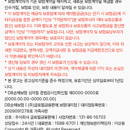
* 보험계약자가 기존 보험계약을 해지하고, 새로운 보험계약을 체결할 경우
인수거절, 보험료 인상, 보장 내용이 달라질 수 있습니다.
* 이 보험계약은 예금자 보호법에 따라 해약환급금(또는 만기 시 보험금)에 기
타지급금을 합한 금액이 1인당 "1억원까지"(본 보험회사의 여타 보호상품과
합산) 보호됩니다. 이와 별도로 본 보험회사 보호상품의 사고보험금을 합산한
금액이 1인당 "1억원까지" 보호됩니다. 다만, 보험계약자 및 보험료납부자가
법인인 보험계약의 경우에는 보호되지 않습니다.
* 보호계약자 또는 피보험자의 고의로 인한 사고는 보상하지 않으며, 이외 자
세한 지급한도, 면책사항, 감액지급사항 등 보험금을 지급제한조건으로 반드
시 약관내용을 확인하시기 바랍니다.
* 갱신형 담보의 경우 갱신 시 보험료가 인상될 수 있습니다.
* 상기 내용은 작성자 대리점의 의견이며, 계약체결에 따른 이익 또는 손실은
보험계약자 및 피보험자에게 귀속됩니다.
* 본 광고는 광고심의기준을 준수 하였으며, 유효기간은 심의일로부터 1년입
니다.
* DB손해보험 심의필 준법감시인확인필 제0000-0000호
(0000.00.00~0000.00.00)
DB손해보험 | (주)글로벌금융판매 보험대리점 | 대리점등록번호 :
2009091278호 가족사랑
상호 : 주식회사 글로벌금융판매 | 사업자번호 : 131-86-16703
상담접수 : 24시간ㅣ대표번호 : 1588-6701 | 개인정보관리책임자 : 이상용
Copyright © 가족사랑. All right Reserved