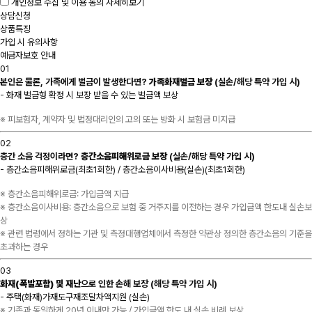
개인정보 수집 및 이용 동의
자세히보기
상담신청
상품특징
가입 시 유의사항
예금자보호 안내
01
본인은 물론, 가족에게 벌금이 발생한다면?
가족화재벌금 보장
(실손/해당 특약 가입 시)
- 화재 벌금형 확정 시 보장 받을 수 있는 벌금액 보상
※ 피보험자, 계약자 및 법정대리인의 고의 또는 방화 시 보험금 미지급
02
층간 소음 걱정이라면?
층간소음피해위로금 보장
(실손/해당 특약 가입 시)
- 층간소음피해위로금(최초1회한) / 층간소음이사비용(실손)(최초1회한)
※ 층간소음피해위로금: 가입금액 지급
※ 층간소음이사비용: 층간소음으로 보험 중 거주지를 이전하는 경우 가입금액 한도내 실손보
상
※ 관련 법령에서 정하는 기관 및 측정대행업체에서 측정한 약관상 정의한 층간소음의 기준을
초과하는 경우
03
화재(폭발포함) 및 재난
으로 인한 손해 보장 (해당 특약 가입 시)
- 주택(화재)가재도구재조달차액지원 (실손)
※ 기존과 동일하게 20년 이내만 가능 / 가입금액 한도 내 실손 비례 보상