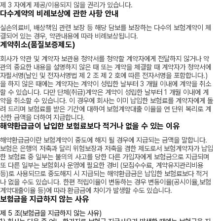
제 3 자에게 제공/이용되지 않을 권리가 있습니다.
다수계약의 비례보상에 관한 사항 안내
실손의료비, 배상책임 관련 보장 등 해당 담보를 보장하는 다수의 보험계약이 체
결되어 있는 경우, 약관내용에 따라 비례보상됩니다.
계약취소(품질보증제도)
회사가 약관 및 계약자 보관용 청약서를 청약할 계약자에게 전달하지 않거나 약
관의 중요한 내용을 설명하지 않은 때 또는 계약을 체결할 때 계약자가 청약서에
자필서명(날인 및 전자서명법 제 2 조 제 2 호에 따른 전자서명을 포함합니다.)
을 하지 않은 때에는 계약자는 계약이 성립한 날부터 3 개월 이내에 계약을 취소
할 수 있습니다. 다만 단체(취급)계약은 계약이 성립한 날부터 1 개월 이내에 계
약을 취소할 수 있습니다. 이 경우에 회사는 이미 납입한 보험료를 계약자에게 돌
려 드리며 보험료를 받은 기간에 대하여 보험계약대출 이율을 연 단위 복리로 계
산한 금액을 더하여 지급합니다.
해약환급금이 납입한 보험료보다 적거나 없을 수 있는 이유
해약환급금이란 보험계약이 중도에 해지 될 경우에 지급되는 금액을 말합니다.
보험은 은행의 저축과 달리 위험보장과 저축을 겸한 제도로서 보험계약자가 납입
한 보험료 중 일부는 불의의 사고를 당한 다른 가입자에게 보험금으로 지급되며
또 다른 일부는 보험회사 운영에 필요한 경비 (모집수수료, 계약유지관리비용
등)로 사용되므로 중도해지 시 지급되는 해약환급금은 납입한 보험료보다 적거
나 없을 수도 있습니다. 한편 적립이율이 변동하는 경우 변동이율(공시이율,보험
계약대출이율 등)에 따라 환급금에 차이가 발생할 수도 있습니다.
보험금을 지급하지 않는 사유
제 5 조(보험금을 지급하지 않는 사유)