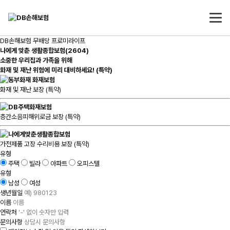
DB손해보험 무배당 프로미라이프
나에게 맞춘 생활종합보험(2604)
소중한 우리집과 가족을 위해
화재 및 재난 위험에 미리 대비하세요! (특약)
화재 및 재난 보장 (특약)
층간소음피해위로금 보장 (특약)
가전제품 고장 수리비용 보장 (특약)
유형
주택
빌라
아파트
오피스텔
유형
남성
여성
생년월일
이름
연락처
문의사항