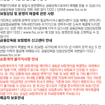
특별이익제공 등 법질서 문란행위는 금융감독으로부터 제재를 받을 수 있습니다.
금융감독원 민원상담 전화 국번 없이 1332 / 인터넷 www.fss.or.kr
보험상담 및 분쟁의 해결에 관한 사항
가입하신 보험에 관하여 상담이 필요하시거나 불만사항이 있을 때에는 먼저 (주)
글로벌금융판매 가족사랑(1588-6701)으로 연락주시면 신속히 해결해 드리겠
습니다. 또한 저희 회사의 처리결과에 이의가 있으시면 금융감독원 민원상담전화
국번 없이 1332 / www.fss.or.kr 에 민원 또는 분쟁조정 등을 신청하실 수 있
습니다
금융감독원 보험범죄 신고센터 안내
보험사기방지 특별법 제 8 조(보험 사기죄)에 의거 10 년 이하의 징역 또는 5 천
만원 이하의 벌금에 처해집니다. 금융감독원 민원상담전화 국번없이 1332 /
www.fss.or.kr
승환계약 불이익사항 안내
보험계약자가 기존 보험계약을 해지하고 새로운 보험계약을 체결하는 과정에서
① 질병 이력, 연령증가 등으로 가입이 거절되거나 보험료가 인상될 수 있습니
다. ② 가입 상품에 따라 새로운 면책기간 적용 및 보장 제한 등 기타 불이익이
발생할 수 있습니다. 회사별,상품별,성별,연령,직업에 따라 담보내용 가입 가능한
담보와 가입금액은 상이하며 회사가 정하는 기준에 따라 가입이 제한되거나 가입
이 불가능할 수 있습니다. 본 광고는 광고심의 기준을 준수하였으며 유효기간은
심의일로부터 1 년입니다. 상기내용은 모집종사자 개인의 의견이며 계약체결에
따른 이익 또는 손실은 보험계약자 및 피보험자에게 귀속됩니다.
예금자 보호안내