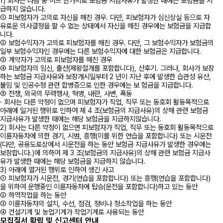
1) 회사는 다음 중 어느 한가지로 보험금 지급사유가 발생한 때에는 보험금을 지
급하지 않습니다.
① 피보험자가 고의로 자신을 해친 경우. 다만, 피보험자가 심신상실 등으로 자
유로운 의사결정을 할 수 없는 상태에서 자신을 해친 경우에는 보험금을 지급합
니다.
② 보험수익자가 고의로 피보험자를 해친 경우. 다만, 그 보험수익자가 보험금의
일부 보험수익자인 경우에는 다른 보험수익자에 대한 보험금은 지급합니다.
③ 계약자가 고의로 피보험자를 해친 경우
④ 피보험자의 임신, 출산(제왕절개를 포함합니다), 산후기. 그러나, 회사가 보장
하는 보험금 지급사유와 보장개시일부터 2 년이 지난 후에 발생한 습관성 유산,
불임 및 인공수정 관련 합병증으로 인한 경우에는 보 험금을 지급합니다.
⑤ 전쟁, 외국의 무력행사, 혁명, 내란, 사변, 폭동
· 회사는 다른 약정이 없으며 피보험자가 직업, 직무 또는 동호회 활동목적으로
아래에 일거된 행위로 인하여 제 4 조(보험금의 지급사유)의 상해 관련 보험금
지급사유가 발생한 때에는 해당 보험금을 지급하지않습니다.
2) 회사는 다른 약정이 없으면 피보험자가 직업, 직무 또는 동호회 활동목적으로
이륜자동차에 의한 경기, 시범, 흥행(이를 위한 연습을 포함합니다) 또는 시운전
(다만, 공용도로상에서 시운전을 하는 동안 보험금 지급사유가 발생한 경우에는
보장합니다.)에 의하여 제 3 조(보험금의 지급사유)의 상해 관련 보험금 지급사
유가 발생한 때에는 해당 보험금을 지급하지 않습니다.
3) 아래에 열거된 행위로 인하여 생긴 사고
① 피보험자가 시운전, 경기(연습을 포함합니다) 또는 흥행(연습을 포함합니다)
을 위하여 운행중인 이륜자동차에 탑승(운전을 포함합니다)하고 있는 동안
② 하역작업을 하는 동안
③ 이륜자동차의 설치, 수선, 점검, 정비나 청소작업을 하는 동안
④ 건설기계 및 농업기계가 작업기계로 사용되는 동안
모집질서 확립 및 신고센터 안내