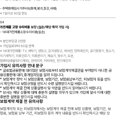
- 주택화재임시거주비Ⅱ(화재,붕괴,침강,사태)
※ 1일이상 90일 한도
04
가전제품 고장 수리비용
보장 (실손/해당 특약 가입 시)
- 18대가전제품소장수리비용(실손)
※ 본인부담금 2만원
※ 가입일로부터 60일 면책
※ 18대가전제품: TV, 세탁기, 냉장고, 김치냉장고, 에어컨, 전자레인지, 공기청정기, 청소기,
식기세척기, 의류건조기, 의류관리기, 제습기, 정수기, 오븐,
컴퓨터(태블릿PC제외), 안마의자, 커피머신, 전기레인지
가입시 유의사항 안내 문구
* 글로벌금융판매 대리점은 보험사로부터 보험계약체결권을 부여받지 아니한 금
융상품판매 대리,중개업자임을 알려 드립니다.
* 보험계약 청약 시 보험상품명, 보험기간, 보험료납부기간, 피보험자 등을 반드
시 확인하시고 보험규정을 반드시 수령 설명받으시길 바랍니다.
* 보험계약 체결 전에 상품설명서 및 약관을 반드시 읽어보시기 바랍니다.
* 당사는 해당 상품에 대해 충분히 설명할 의무가 있으며 가입에 앞서 이에 대한
충분한 설명을 받으시길 바랍니다.
보험계약 체결 전 유의사항
보험계약자 또는 피보험자께서는 보험계약 체결 전에 보험 상품명, 보험기간, 보
험료, 보험료 납부 기간, 피보험자 등의 계약 내용을 반드시 확인하시고 해당 상