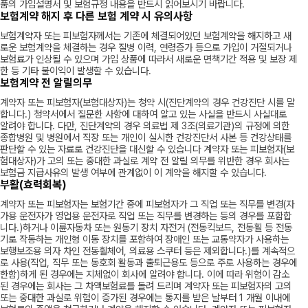
품의 가입설명서 및 보험규정 내용을 반드시 읽어보시기 바랍니다.
보험계약 해지 후 다른 보험 계약 시 유의사항
보험계약자 또는 피보험자께서는 기존에 체결되어있던 보험계약을 해지하고 새
로운 보험계약을 체결하는 경우 질병 이력, 연령증가 등으로 가입이 거절되거나
보험료가 인상될 수 있으며 가입 상품에 따라서 새로운 면책기간 적용 및 보장 제
한 등 기타 불이익이 발생할 수 있습니다.
보험계약 전 알릴의무
계약자 또는 피보험자(보험대상자)는 청약 시(진단계약의 경우 건강진단 시를 말
합니다.) 청약서에서 질문한 사항에 대하여 알고 있는 사실을 반드시 사실대로
알려야 합니다. 다만, 진단계약의 경우 의료법 제 3조(의료기관)의 규정에 의한
종합병원 및 병원에서 직장 또는 개인이 실시한 건강진단서 사본 등 건강상태를
판단할 수 있는 자료로 건강진단을 대신할 수 있습니다 계약자 또는 피보험자(보
험대상자)가 고의 또는 중대한 과실로 계약 전 알릴 의무를 위반한 경우 회사는
보험금 지급사유의 발생 여부에 관계없이 이 계약을 해지할 수 있습니다.
부활(효력회복)
계약자 또는 피보험자는 보험기간 중에 피보험자가 그 직업 또는 직무를 변경(자
가용 운전자가 영업용 운전자로 직업 또는 직무를 변경하는 등의 경우를 포함합
니다.)하거나 이륜자동차 또는 원동기 장치 자전거 (전동킥보드, 전동휠 등 전동
기로 작동하는 개인형 이동 장치를 포함하여 장애인 또는 교통약자가 사용하는
보행보조용 의자 차인 전동휠체어, 의료용 스쿠터 등은 제외합니다.)를 계속적으
로 사용(직업, 직무 또는 동호회 활동과 출퇴근용도 등으로 주로 사용하는 경우에
한함)하게 된 경우에는 지체없이 회사에 알려야 합니다. 이에 따라 위험이 감소
된 경우에는 회사는 그 차액보험료를 돌려 드리며 계약자 또는 피보험자의 고의
또는 중대한 과실로 위험이 증가된 경우에는 통지를 받은 날부터 1 개월 이내에