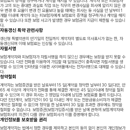
보험료의 증액을 청구하거나 계약을 해지할 수 있습니다. 계약자 또는 피보험자
가 고의 또는 중대한 과실로 직업 또는 직무의 변경사실을 회사에 알리지 않은 경
우 변경 후 요율이 변경 전 요율보다 높을 때에는 회사는 동 사실을 안 날부터 1
개월 이내에 계약자 또는 피보험자에게 보험료의 증액을 청구하거나 계약을 해지
할 수 있습니다 또한 보험 사고가 발생한 경우 보험금의 지급이 제한될 수 있습니
다.
자동갱신 특약 관련사항
갱신형 특별약관의 만기일의 전일까지 계약자의 별도로 의사표시가 없는 한, 자
동갱신되며 이때 보험료는 인상될 수 있습니다.
자필서명
보험계약자와 피보험자가 자필서명을 하지 않으신 경우에는 보장을 받지 못할 수
있습니다. 다만 전화를 이용하여 가입할 때 일정요건이 충족되면 자필서명을 생
략할 수 있으며 인터넷을 이용한 사이버몰에서는 전자서명으로 대체할 수 있습니
다.
청약철회
계약자는 보험증권을 받은 날로부터 15 일(계약을 청약한 날부터 30 일(다만, 만
65 세 이상의 계약자가 전화를 통해 체결한 계약은 45 일))이내에 청약을 철회
할 수 있으며 이 경우 회사는 3 영업일 이내에 납입한 보험료를 돌려 드립니다.
다만 진단계약, 보험기간이 90 일 이내인 계약 또는 전문금융소비자가 체결한
계약은 철회할 수 없으며 청약을 한 날로부터 30 일을 초과한 경우에도 청약을
철회할 수 없습니다. 보험증권(보험가입증서)를 받은 날에 관하여 보험계약자와
보험회사의 의견이 다를 경우 보험회사가 이를 증명해야 합니다.
개인정보를 보호받을 권리
보험계약자는 법에서 정한 경우를 제외하고 본인의 동의 없이 본인의 개인정보가