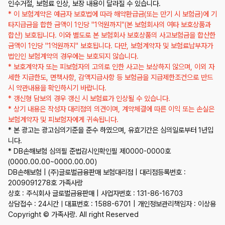
인수거절, 보험료 인상, 보장 내용이 달라질 수 있습니다.
* 이 보험계약은 예금자 보호법에 따라 해약환급금(또는 만기 시 보험금)에 기
타지급금을 합한 금액이 1인당 "1억원까지"(본 보험회사의 여타 보호상품과
합산) 보호됩니다. 이와 별도로 본 보험회사 보호상품의 사고보험금을 합산한
금액이 1인당 "1억원까지" 보호됩니다. 다만, 보험계약자 및 보험료납부자가
법인인 보험계약의 경우에는 보호되지 않습니다.
* 보호계약자 또는 피보험자의 고의로 인한 사고는 보상하지 않으며, 이외 자
세한 지급한도, 면책사항, 감액지급사항 등 보험금을 지급제한조건으로 반드
시 약관내용을 확인하시기 바랍니다.
* 갱신형 담보의 경우 갱신 시 보험료가 인상될 수 있습니다.
* 상기 내용은 작성자 대리점의 의견이며, 계약체결에 따른 이익 또는 손실은
보험계약자 및 피보험자에게 귀속됩니다.
* 본 광고는 광고심의기준을 준수 하였으며, 유효기간은 심의일로부터 1년입
니다.
* DB손해보험 심의필 준법감시인확인필 제0000-0000호
(0000.00.00~0000.00.00)
DB손해보험 | (주)글로벌금융판매 보험대리점 | 대리점등록번호 :
2009091278호 가족사랑
상호 : 주식회사 글로벌금융판매 | 사업자번호 : 131-86-16703
상담접수 : 24시간ㅣ대표번호 : 1588-6701 | 개인정보관리책임자 : 이상용
Copyright © 가족사랑. All right Reserved