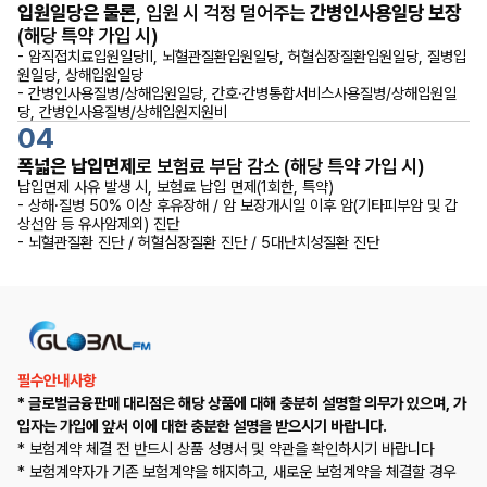
입원일당은 물론
, 입원 시 걱정 덜어주는
간병인사용일당 보장
(해당 특약 가입 시)
- 암직접치료입원일당Ⅱ, 뇌혈관질환입원일당, 허혈심장질환입원일당, 질병입
원일당, 상해입원일당
- 간병인사용질병/상해입원일당, 간호·간병통합서비스사용질병/상해입원일
당, 간병인사용질병/상해입원지원비
04
폭넓은 납입면제
로 보험료 부담 감소 (해당 특약 가입 시)
납입면제 사유 발생 시, 보험료 납입 면제(1회한, 특약)
- 상해·질병 50% 이상 후유장해 / 암 보장개시일 이후 암(기타피부암 및 갑
상선암 등 유사암제외) 진단
- 뇌혈관질환 진단 / 허혈심장질환 진단 / 5대난치성질환 진단
필수안내사항
* 글로벌금융판매 대리점은 해당 상품에 대해 충분히 설명할 의무가 있으며, 가
입자는 가입에 앞서 이에 대한 충분한 설명을 받으시기 바랍니다.
* 보험계약 체결 전 반드시 상품 성명서 및 약관을 확인하시기 바랍니다
* 보험계약자가 기존 보험계약을 해지하고, 새로운 보험계약을 체결할 경우