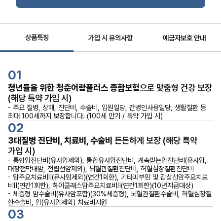
상품특징
가입 시 유의사항
예금자보호 안내
01
청년들을 위한 청춘어람플러스 종합보험
으로 맞춤형 건강 보장
(해당 특약 가입 시)
- 주요 질병, 상해, 진단비, 수술비, 입원일당, 간병인사용일당, 생활질환 등
최대 100세까지 보장합니다. (100세 만기 / 특약 가입 시)
02
3대질병 진단비, 치료비, 수술비
든든하게 보장 (해당 특약
가입 시)
- 통합암진단비(유사암제외), 통합유사암진단비, 계속받는암진단비(유사암,
대장점막내암, 전립선암제외), 뇌혈관질환진단비, 허혈심장질환진단비
- 암주요치료비Ⅱ(유사암제외)(연간1회한), 기타피부암 및 갑상선암주요치료
비Ⅱ(연간1회한), 하이클래스암주요치료비Ⅱ(연간1회한)(10년지급대상)
- 체증형 암수술비(유사암포함)(30%체증형), 뇌혈관질환수술비, 허혈심장질
환수술비, 암(유사암제외) 치료비지원
03