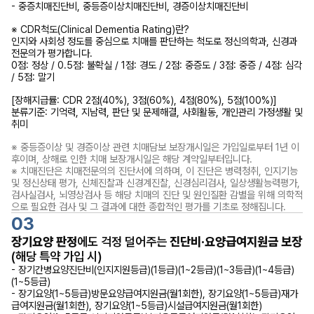
- 중증치매진단비, 중등증이상치매진단비, 경증이상치매진단비
※ CDR척도(Clinical Dementia Rating)란?
인지와 사회성 정도를 중심으로 치매를 판단하는 척도로 정신의학과, 신경과
전문의가 평가합니다.
0점: 정상 / 0.5점: 불확실 / 1점: 경도 / 2점: 중증도 / 3점: 중증 / 4점: 심각
/ 5점: 말기
[장해지급률: CDR 2점(40%), 3점(60%), 4점(80%), 5점(100%)]
분류기준: 기억력, 지남력, 판단 및 문제해결, 사회활동, 개인관리 가정생활 및
취미
※ 중등증이상 및 경증이상 관련 치매담보 보장개시일은 가입일로부터 1년 이
후이며, 상해로 인한 치매 보장개시일은 해당 계약일부터입니다.
※ 치매진단은 치매전문의의 진단서에 의하며, 이 진단은 병력청취, 인지기능
및 정신상태 평가, 신체진찰과 신경계진찰, 신경심리검사, 일상생활능력평가,
검사실검사, 뇌영상검사 등 해당 치매의 진단 및 원인질환 감별을 위해 의학적
으로 필요한 검사 및 그 결과에 대한 종합적인 평가를 기초로 정해집니다.
03
장기요양 판정
에도 걱정 덜어주는
진단비·요양급여지원금 보장
(해당 특약 가입 시)
- 장기간병요양진단비(인지지원등급)(1등급)(1~2등급)(1~3등급)(1~4등급)
(1~5등급)
- 장기요양(1~5등급)방문요양급여지원금(월1회한), 장기요양(1~5등급)재가
급여지원금(월1회한), 장기요양(1~5등급)시설급여지원금(월1회한)