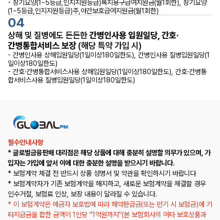
- 장기요양(1~5등급,인지지원등급)복지용구급여지원금(월1회한), 장기요양
(1~5등급,인지지원등급)주,야간보호급여지원금(월1회한)
04
상해 및 질병에도 든든한
간병인사용 입원일당, 간호·
간병통합서비스 보장
(해당 특약 가입 시)
- 간병인사용 상해입원일당(1일이상180일한도), 간병인사용 질병입원일당(1
일이상180일한도)
- 간호·간병통합서비스사용 상해입원일당(1일이상180일한도), 간호·간병통
합서비스사용 질병입원일당(1일이상180일한도)
필수안내사항
* 글로벌금융판매 대리점은 해당 상품에 대해 충분히 설명할 의무가 있으며, 가
입자는 가입에 앞서 이에 대한 충분한 설명을 받으시기 바랍니다.
* 보험계약 체결 전 반드시 상품 성명서 및 약관을 확인하시기 바랍니다
* 보험계약자가 기존 보험계약을 해지하고, 새로운 보험계약을 체결할 경우
인수거절, 보험료 인상, 보장 내용이 달라질 수 있습니다.
* 이 보험계약은 예금자 보호법에 따라 해약환급금(또는 만기 시 보험금)에 기
타지급금을 합한 금액이 1인당 "1억원까지"(본 보험회사의 여타 보호상품과