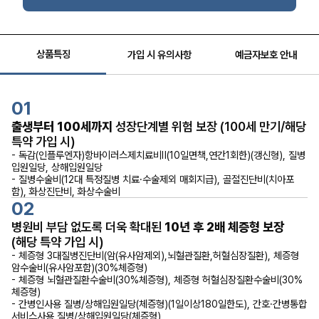
상품특징
가입 시 유의사항
예금자보호 안내
01
출생부터 100세까지
성장단계별 위험 보장 (100세 만기/해당
특약 가입 시)
- 독감(인플루엔자)항바이러스제치료비Ⅱ(10일면책,연간1회한)(갱신형), 질병
입원일당, 상해입원일당
- 질병수술비(12대 특정질병 치료·수술제외 매회지급), 골절진단비(치아포
함), 화상진단비, 화상수술비
02
병원비 부담 없도록 더욱 확대된
10년 후 2배 체증형 보장
(해당 특약 가입 시)
- 체증형 3대질병진단비(암(유사암제외),뇌혈관질환,허혈심장질환), 체증형
암수술비(유사암포함)(30%체증형)
- 체증형 뇌혈관질환수술비(30%체증형), 체증형 허혈심장질환수술비(30%
체증형)
- 간병인사용 질병/상해입원일당(체증형)(1일이상180일한도), 간호·간병통합
서비스사용 질병/상해입원일당(체증형)