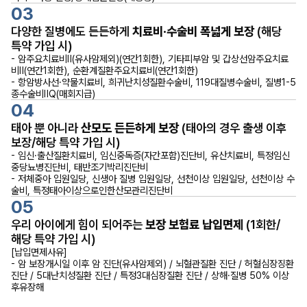
03
다양한 질병에도 든든하게
치료비·수술비 폭넓게 보장
(해당
특약 가입 시)
- 암주요치료비Ⅱ(유사암제외)(연간1회한), 기타피부암 및 갑상선암주요치료
비Ⅱ(연간1회한), 순환계질환주요치료비(연간1회한)
- 항암방사선·약물치료비, 희귀난치성질환수술비, 119대질병수술비, 질병1-5
종수술비ⅡQ(매회지급)
04
태아 뿐 아니라
산모도 든든하게 보장
(태아의 경우 출생 이후
보장/해당 특약 가입 시)
- 임신·출산질환치료비, 임신중독증(자간포함)진단비, 유산치료비, 특정임신
중당뇨병진단비, 태반조기박리진단비
- 저체중아 입원일당, 신생아 질병 입원일당, 선천이상 입원일당, 선천이상 수
술비, 특정태아이상으로인한산모관리진단비
05
우리 아이에게 힘이 되어주는
보장 보험료 납입면제
(1회한/
해당 특약 가입 시)
[납입면제사유]
- 암 보장개시일 이후 암 진단(유사암제외) / 뇌혈관질환 진단 / 허혈심장징환
진단 / 5대난치성질환 진단 / 특정3대심장질환 진단 / 상해·질병 50% 이상
후유장해